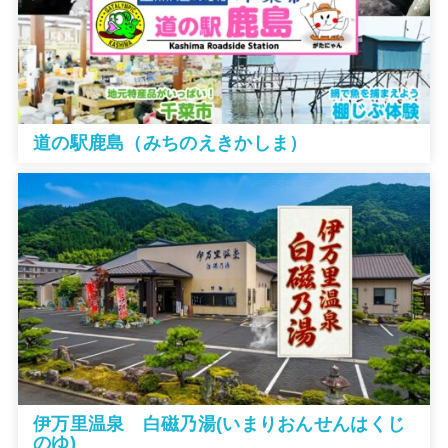
道の駅鹿島（みちのえきかしま）
伊万里温泉 白磁乃湯(いまりおんせんはくじ
のゆ)