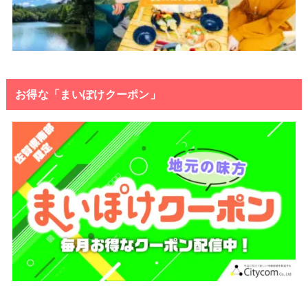
お得な「まいぽけクーポン」