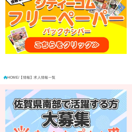
HOME
【情報】求人情報一覧