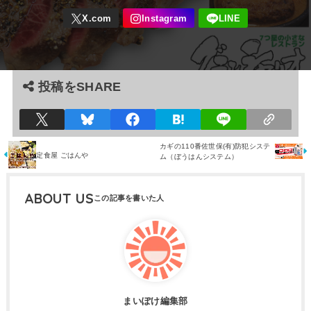
投稿をSHARE
カギの110番佐世保(有)防犯システ
定食屋 ごはんや
ム（ぼうはんシステム）
ABOUT US
まいぽけ編集部