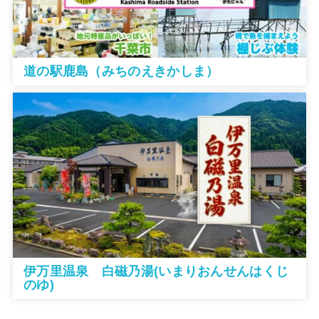
道の駅鹿島（みちのえきかしま）
伊万里温泉 白磁乃湯(いまりおんせんはくじ
のゆ)