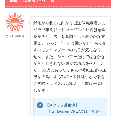
撮影・取材者から一言
武雄から北方に向かう国道34号線沿いに
平成26年6月1日にオープン！店内は清潔
感があり、木目を基調とした爽やかな雰
まいぽけ編集部
囲気。 シャンプー台は囲いがしてありま
すのでシャンプー中の人目が気になりま
せん。また、シャンプーだけではなかな
か落としきれない頭皮の汚れを落とした
り、 頭皮にあるたくさんの毛細血管の血
行を活発にするTVCMや雑誌などで話題
の炭酸ヘッドスパも導入！百聞は一見に
しかず！
【スタッフ募集中】
Hair Design CREAでは当店を一