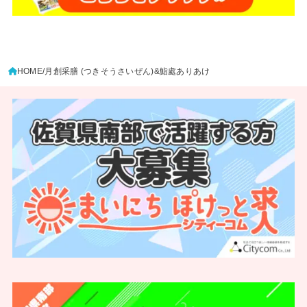
HOME
月創采膳 (つきそうさいぜん)&鮨處ありあけ