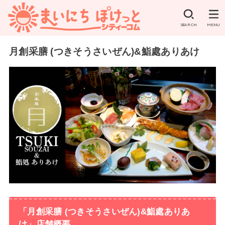
SEARCH
MENU
月創采膳 (つきそうさいぜん)&鮨處ありあけ
「月創采膳 (つきそうさいぜん)&鮨處ありあ
け」店舗概要