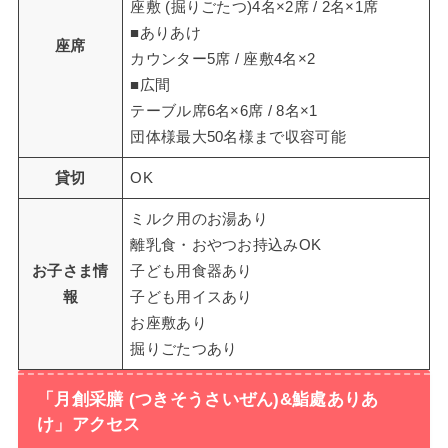
座敷 (掘りごたつ)4名×2席 / 2名×1席
■ありあけ
座席
カウンター5席 / 座敷4名×2
■広間
テーブル席6名×6席 / 8名×1
団体様最大50名様まで収容可能
貸切
OK
ミルク用のお湯あり
離乳食・おやつお持込みOK
お子さま情
子ども用食器あり
報
子ども用イスあり
お座敷あり
掘りごたつあり
「月創采膳 (つきそうさいぜん)&鮨處ありあ
け」アクセス