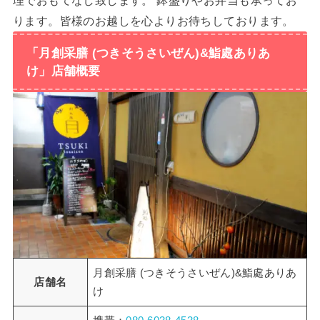
理でおもてなし致します。 鉢盛りやお弁当も承ってお
ります。皆様のお越しを心よりお待ちしております。
「月創采膳 (つきそうさいぜん)&鮨處ありあ
け」店舗概要
月創采膳 (つきそうさいぜん)&鮨處ありあ
店舗名
け