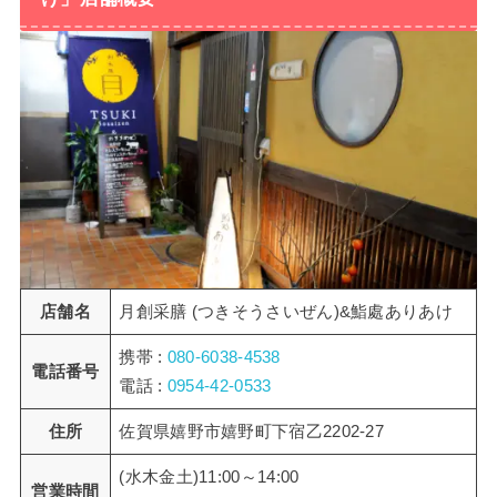
店舗名
月創采膳 (つきそうさいぜん)&鮨處ありあけ
携帯 :
080-6038-4538
電話番号
電話 :
0954-42-0533
住所
佐賀県嬉野市嬉野町下宿乙2202-27
(水木金土)11:00～14:00
営業時間