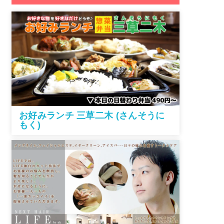
お好みランチ 三草二木 (さんそうに
もく)