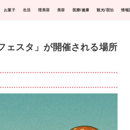
お菓子
生活
理美容
美容
医療/健康
観光/宿泊
情報
フェスタ」が開催される場所