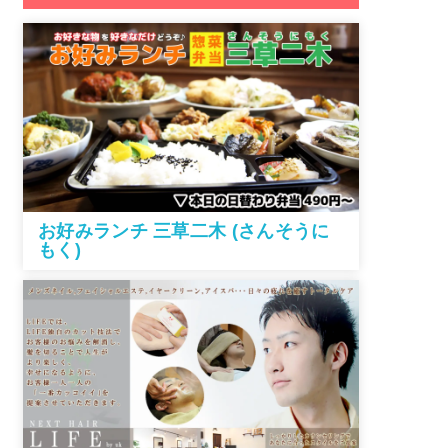
お好みランチ 三草二木 (さんそうに
もく)