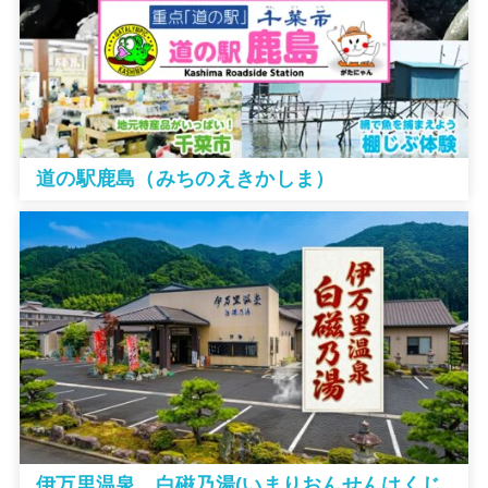
道の駅鹿島（みちのえきかしま）
伊万里温泉 白磁乃湯(いまりおんせんはくじ