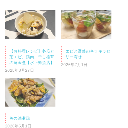
【お料理レシピ】冬瓜と
エビと野菜のキラキラゼ
芝エビ、鶏肉、干し椎茸
リー寄せ
の黄金煮【水上鮮魚店】
2026年7月1日
2025年8月27日
魚の油淋鶏
2026年5月1日