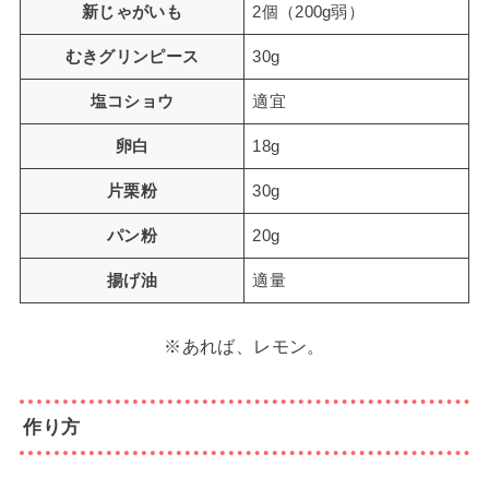
新じゃがいも
2個（200g弱）
むきグリンピース
30g
塩コショウ
適宜
卵白
18g
片栗粉
30g
パン粉
20g
揚げ油
適量
※あれば、レモン。
作り方