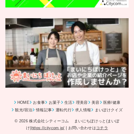
HOME
お食事
お菓子
生活
理美容
美容
医療/健康
観光/宿泊
情報記事
運転代行
求人情報
まいぽけクイズ
© 2026 株式会社シティーコム まいにちぽけっと(まいぽ
け)
https://citycom.jp/
| お問い合わせは
コチラ