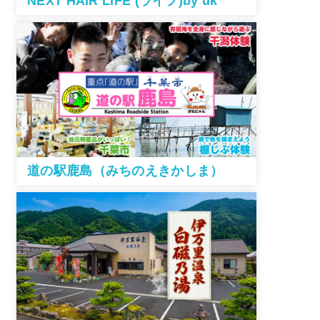
NEXT HAIR LIFE (ライフ)by uk
道の駅鹿島（みちのえきかしま）