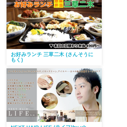
お好みランチ 三草二木 (さんそうに
もく)