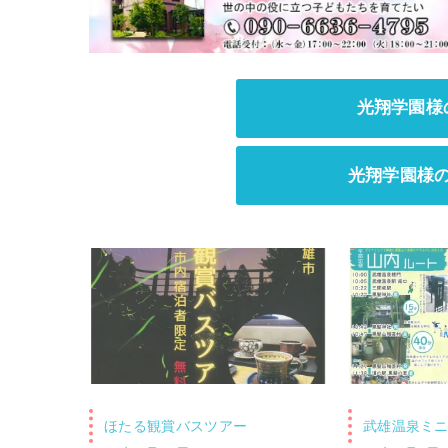
光翔学園様
光翔学園様
ほたる観賞バスツアー
武雄温泉ミ