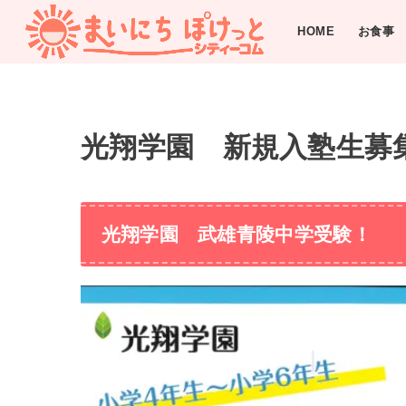
HOME
お食事
光翔学園 新規入塾生募
光翔学園 武雄青陵中学受験！