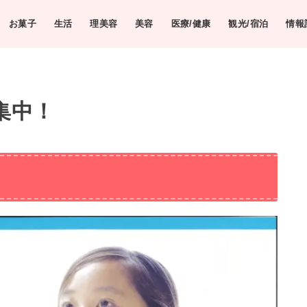
お菓子
生活
理美容
美容
医療/健康
観光/宿泊
情報
集中！