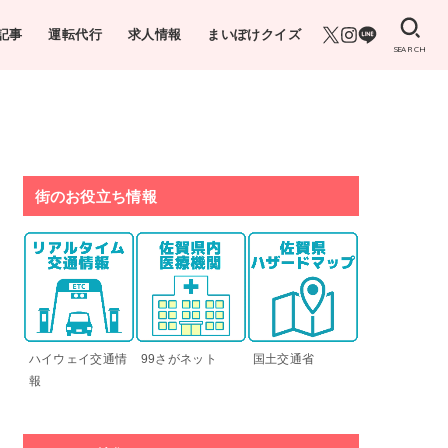
記事
運転代行
求人情報
まいぽけクイズ
SEARCH
街のお役立ち情報
ハイウェイ交通情
99さがネット
国土交通省
報