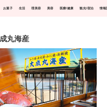
お菓子
生活
理美容
美容
医療/健康
観光/宿泊
情報
大成丸海産