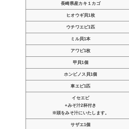
長崎県産カキ１カゴ
ヒオウギ貝1枚
ウチワエビ1匹
ミル貝1本
アワビ1枚
甲貝1個
ホンビノス貝1個
車エビ1匹
イセエビ
+みそ汁2杯付き
※頭をみそ汁にいたします。
サザエ1個