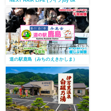
NEXT HAIR LIFE (ライフ)by uk
道の駅鹿島（みちのえきかしま）