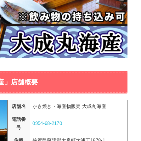
産」店舗概要
店舗名
かき焼き・海産物販売 大成丸海産
電話番
0954-68-2170
号
住所
佐賀県藤津郡太良町大浦丁1878-1