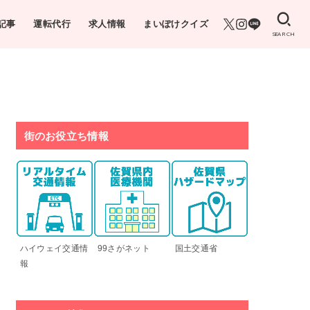
記事
運転代行
求人情報
まいぽけクイズ
SEARCH
街のお役立ち情報
ハイウェイ交通情
99さがネット
国土交通省
報