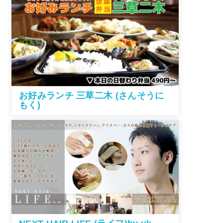
お好みランチ 三草二木 (さんそうに
もく)