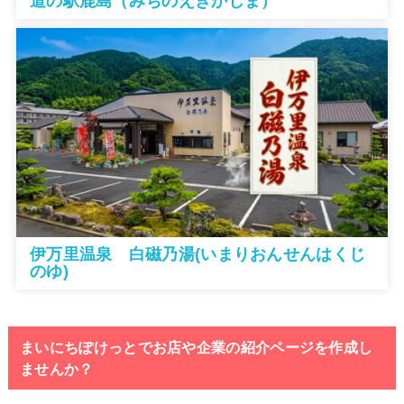
道の駅鹿島（みちのえきかしま）
伊万里温泉 白磁乃湯(いまりおんせんはくじ
のゆ)
まいにちぽけっとでお店や企業の紹介ページを作成し
ませんか？